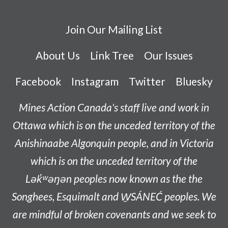
Join Our Mailing List
About Us
Link Tree
Our Issues
Facebook
Instagram
Twitter
Bluesky
Mines Action Canada's staff live and work in
Ottawa which is on the unceded territory of the
Anishinaabe
Algonquin people, and in Victoria
which is on the unceded territory of the
L
ək̓ʷəŋən
peoples now known as the
the
Songhees, Esquimalt and W̱SÁNEĆ peoples
. We
are mindful of broken covenants and we seek to